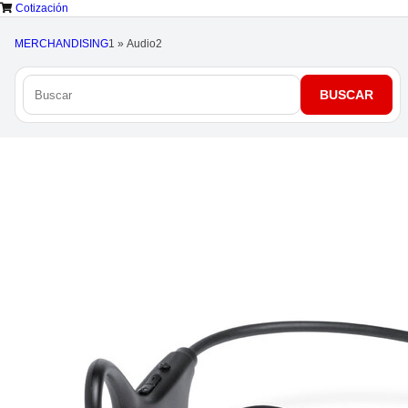
Cotización
MERCHANDISING
1
»
Audio
2