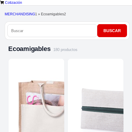
Cotización
MERCHANDISING
1
»
Ecoamigables
2
Ecoamigables
180 productos