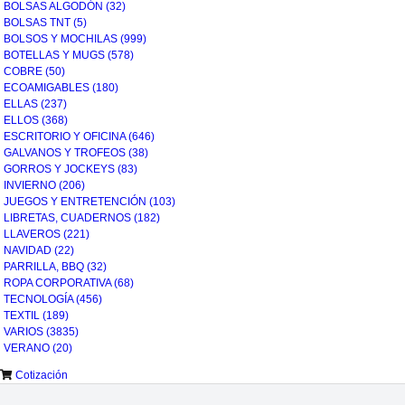
BOLSAS ALGODÓN
(32)
BOLSAS TNT
(5)
BOLSOS Y MOCHILAS
(999)
BOTELLAS Y MUGS
(578)
COBRE
(50)
ECOAMIGABLES
(180)
ELLAS
(237)
ELLOS
(368)
ESCRITORIO Y OFICINA
(646)
GALVANOS Y TROFEOS
(38)
GORROS Y JOCKEYS
(83)
INVIERNO
(206)
JUEGOS Y ENTRETENCIÓN
(103)
LIBRETAS, CUADERNOS
(182)
LLAVEROS
(221)
NAVIDAD
(22)
PARRILLA, BBQ
(32)
ROPA CORPORATIVA
(68)
TECNOLOGÍA
(456)
TEXTIL
(189)
VARIOS
(3835)
VERANO
(20)
Cotización