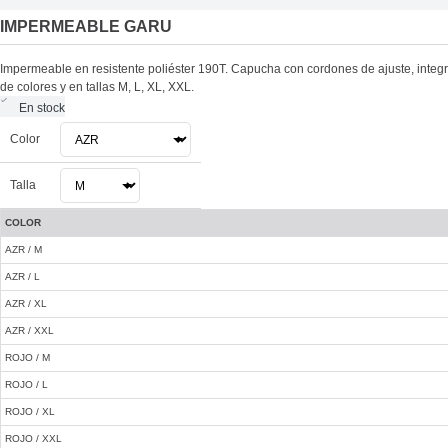
IMPERMEABLE GARU
Impermeable en resistente poliéster 190T. Capucha con cordones de ajuste, integr
de colores y en tallas M, L, XL, XXL.
En stock
Color
Talla
COLOR
AZR / M
AZR / L
AZR / XL
AZR / XXL
ROJO / M
ROJO / L
ROJO / XL
ROJO / XXL