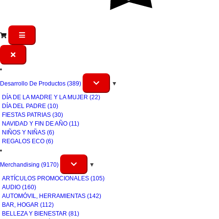
Desarrollo De Productos
(389)
▼
DÍA DE LA MADRE Y LA MUJER
(22)
DÍA DEL PADRE
(10)
FIESTAS PATRIAS
(30)
NAVIDAD Y FIN DE AÑO
(11)
NIÑOS Y NIÑAS
(6)
REGALOS ECO
(6)
Merchandising
(9170)
▼
ARTÍCULOS PROMOCIONALES
(105)
AUDIO
(160)
AUTOMÓVIL, HERRAMIENTAS
(142)
BAR, HOGAR
(112)
BELLEZA Y BIENESTAR
(81)