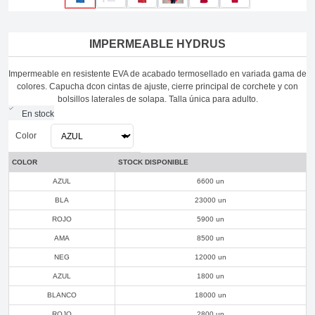
IMPERMEABLE HYDRUS
Impermeable en resistente EVA de acabado termosellado en variada gama de
colores. Capucha dcon cintas de ajuste, cierre principal de corchete y con
bolsillos laterales de solapa. Talla única para adulto.
En stock
Color
COLOR
STOCK DISPONIBLE
AZUL
6600 un
BLA
23000 un
ROJO
5900 un
AMA
8500 un
NEG
12000 un
AZUL
1800 un
BLANCO
18000 un
ROJO
2800 un