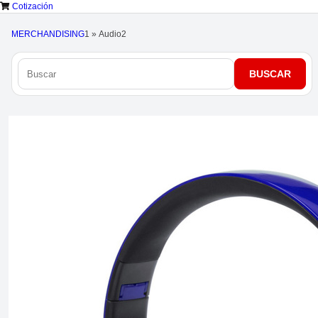
Cotización
MERCHANDISING
1
»
Audio
2