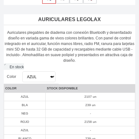
AURICULARES LEGOLAX
Auriculares plegables de diadema con conexión Bluetooth y desenfadado
diseño en variada gama de vivos colores brillantes. Con panel de control
integrado en el auricular, función manos libres, radio FM, ranura para tarjetas
mini SD de hasta 32 GB de capacidad y recargables mediante cable USB -
incluido-. Almohadillas en suave polipiel y presentados en atractiva caja de
diseño.
En stock
Color
COLOR
STOCK DISPONIBLE
AZUL
2107 un
BLA
239 un
NEG
-
ROJO
2158 un
AZUL
-
BLANCO
239 un