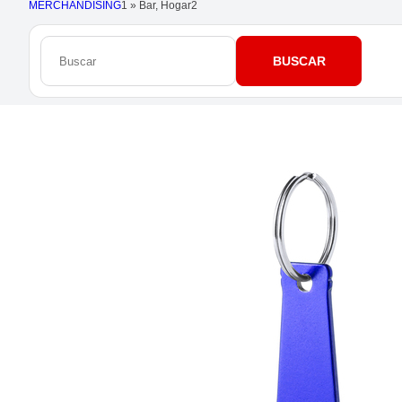
MERCHANDISING
1
»
Bar, Hogar
2