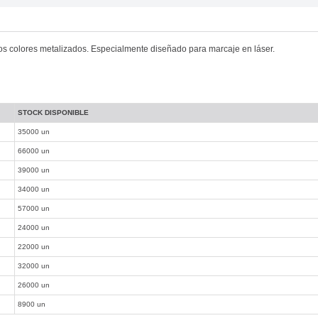
vos colores metalizados. Especialmente diseñado para marcaje en láser.
STOCK DISPONIBLE
35000 un
66000 un
39000 un
34000 un
57000 un
24000 un
22000 un
32000 un
26000 un
8900 un