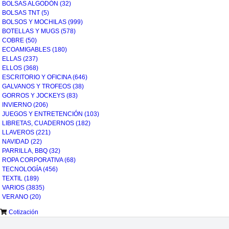
BOLSAS ALGODÓN
(32)
BOLSAS TNT
(5)
BOLSOS Y MOCHILAS
(999)
BOTELLAS Y MUGS
(578)
COBRE
(50)
ECOAMIGABLES
(180)
ELLAS
(237)
ELLOS
(368)
ESCRITORIO Y OFICINA
(646)
GALVANOS Y TROFEOS
(38)
GORROS Y JOCKEYS
(83)
INVIERNO
(206)
JUEGOS Y ENTRETENCIÓN
(103)
LIBRETAS, CUADERNOS
(182)
LLAVEROS
(221)
NAVIDAD
(22)
PARRILLA, BBQ
(32)
ROPA CORPORATIVA
(68)
TECNOLOGÍA
(456)
TEXTIL
(189)
VARIOS
(3835)
VERANO
(20)
Cotización