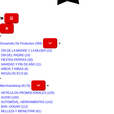
Desarrollo De Productos
(389)
▼
DÍA DE LA MADRE Y LA MUJER
(22)
DÍA DEL PADRE
(10)
FIESTAS PATRIAS
(30)
NAVIDAD Y FIN DE AÑO
(11)
NIÑOS Y NIÑAS
(6)
REGALOS ECO
(6)
Merchandising
(9170)
▼
ARTÍCULOS PROMOCIONALES
(105)
AUDIO
(160)
AUTOMÓVIL, HERRAMIENTAS
(142)
BAR, HOGAR
(112)
BELLEZA Y BIENESTAR
(81)