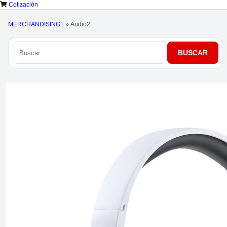
Cotización
MERCHANDISING
1
»
Audio
2