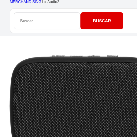
MERCHANDISING
1
»
Audio
2