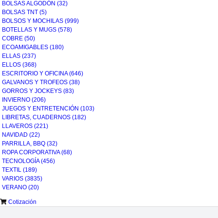
BOLSAS ALGODÓN
(32)
BOLSAS TNT
(5)
BOLSOS Y MOCHILAS
(999)
BOTELLAS Y MUGS
(578)
COBRE
(50)
ECOAMIGABLES
(180)
ELLAS
(237)
ELLOS
(368)
ESCRITORIO Y OFICINA
(646)
GALVANOS Y TROFEOS
(38)
GORROS Y JOCKEYS
(83)
INVIERNO
(206)
JUEGOS Y ENTRETENCIÓN
(103)
LIBRETAS, CUADERNOS
(182)
LLAVEROS
(221)
NAVIDAD
(22)
PARRILLA, BBQ
(32)
ROPA CORPORATIVA
(68)
TECNOLOGÍA
(456)
TEXTIL
(189)
VARIOS
(3835)
VERANO
(20)
Cotización