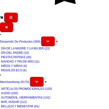
Desarrollo De Productos
(389)
▼
DÍA DE LA MADRE Y LA MUJER
(22)
DÍA DEL PADRE
(10)
FIESTAS PATRIAS
(30)
NAVIDAD Y FIN DE AÑO
(11)
NIÑOS Y NIÑAS
(6)
REGALOS ECO
(6)
Merchandising
(9170)
▼
ARTÍCULOS PROMOCIONALES
(105)
AUDIO
(160)
AUTOMÓVIL, HERRAMIENTAS
(142)
BAR, HOGAR
(112)
BELLEZA Y BIENESTAR
(81)