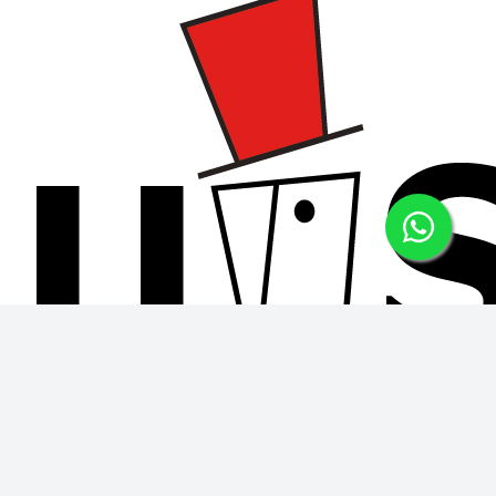
+56978588692
|
Javiera Carrera 115, Colina
|
Lun a Vie de 8:00-17:30
|
contacto@ushop.cl