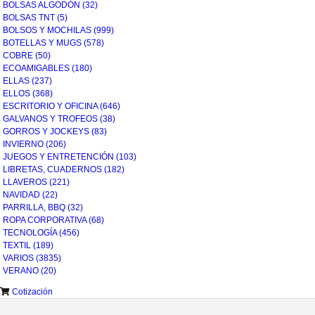
BOLSAS ALGODÓN
(32)
BOLSAS TNT
(5)
BOLSOS Y MOCHILAS
(999)
BOTELLAS Y MUGS
(578)
COBRE
(50)
ECOAMIGABLES
(180)
ELLAS
(237)
ELLOS
(368)
ESCRITORIO Y OFICINA
(646)
GALVANOS Y TROFEOS
(38)
GORROS Y JOCKEYS
(83)
INVIERNO
(206)
JUEGOS Y ENTRETENCIÓN
(103)
LIBRETAS, CUADERNOS
(182)
LLAVEROS
(221)
NAVIDAD
(22)
PARRILLA, BBQ
(32)
ROPA CORPORATIVA
(68)
TECNOLOGÍA
(456)
TEXTIL
(189)
VARIOS
(3835)
VERANO
(20)
Cotización