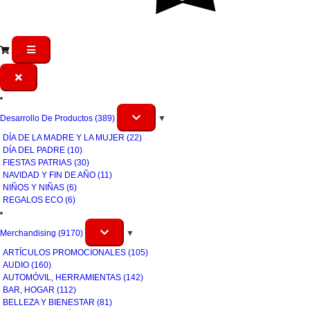
Desarrollo De Productos
(389)
▼
DÍA DE LA MADRE Y LA MUJER
(22)
DÍA DEL PADRE
(10)
FIESTAS PATRIAS
(30)
NAVIDAD Y FIN DE AÑO
(11)
NIÑOS Y NIÑAS
(6)
REGALOS ECO
(6)
Merchandising
(9170)
▼
ARTÍCULOS PROMOCIONALES
(105)
AUDIO
(160)
AUTOMÓVIL, HERRAMIENTAS
(142)
BAR, HOGAR
(112)
BELLEZA Y BIENESTAR
(81)