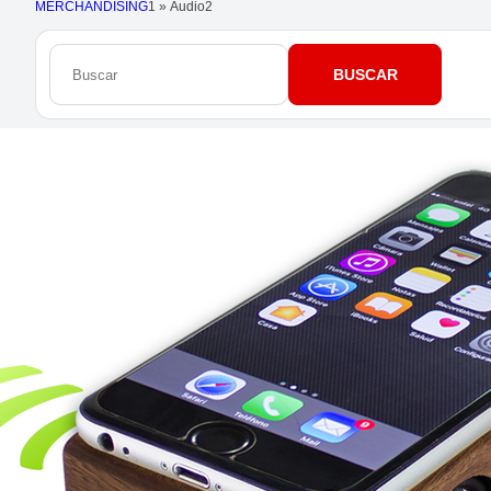
MERCHANDISING
1
»
Audio
2