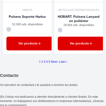
VARIOS
ARTÍCULOS PROMOCIONALES
Pulsera Soporte Harlux
HOBART. Pulsera Lanyard
en poliéster
52.000 uds. disponibles
28.904 uds. disponibles
Ver producto
Ver producto
1
2
3
4
5
Next ›
Last »
Contacto
Un ejecutivo se contactará y te ayudará a resolver tus dudas.
(En Ushop nos dedicamos a atender directamente a clientes finales. En este
momento, no trabajamos con distribuidores ni empresas intermediarias. ¡Gracias
por tu comprensión!)