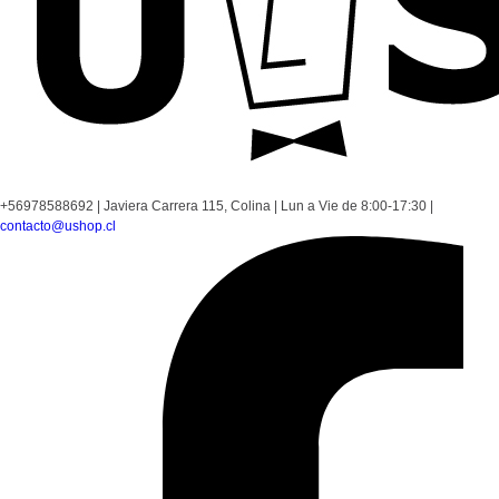
+56978588692
|
Javiera Carrera 115, Colina
|
Lun a Vie de 8:00-17:30
|
contacto@ushop.cl